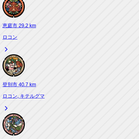
恵庭市
29.2
km
ロコン
登別市
40.7
km
ロコン, キテルグマ