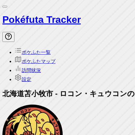
Pokéfuta Tracker
ポケふた一覧
ポケふたマップ
訪問状況
設定
北海道苫小牧市
-
ロコン・キュウコンの