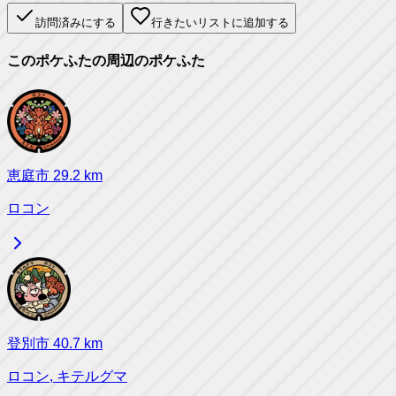
訪問済みにする
行きたいリストに追加する
このポケふたの周辺のポケふた
恵庭市
29.2
km
ロコン
登別市
40.7
km
ロコン, キテルグマ