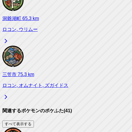
洞爺湖町
65.3
km
ロコン, ウリムー
三笠市
75.3
km
ロコン, オムナイト, ズガイドス
関連するポケモンのポケふた
(
41
)
すべて表示する