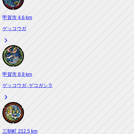
甲賀市
4.6
km
ゲッコウガ
甲賀市
8.9
km
ゲッコウガ, ゲコガシラ
三朝町
212.5
km