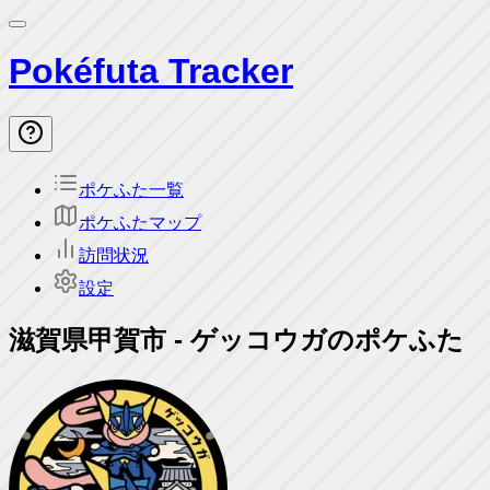
Pokéfuta Tracker
ポケふた一覧
ポケふたマップ
訪問状況
設定
滋賀県甲賀市
-
ゲッコウガのポケふた