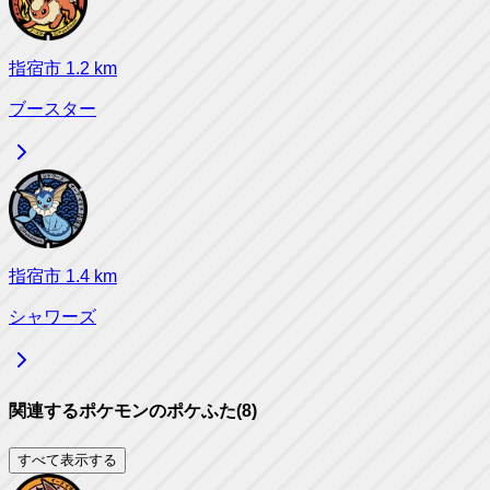
指宿市
1.2
km
ブースター
指宿市
1.4
km
シャワーズ
関連するポケモンのポケふた
(
8
)
すべて表示する