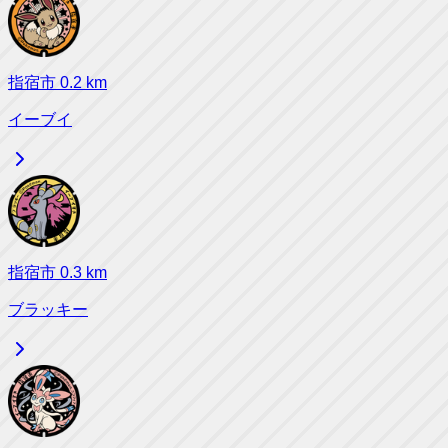
指宿市
0.2
km
イーブイ
指宿市
0.3
km
ブラッキー