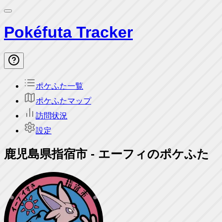
Pokéfuta Tracker
ポケふた一覧
ポケふたマップ
訪問状況
設定
鹿児島県指宿市
-
エーフィのポケふた