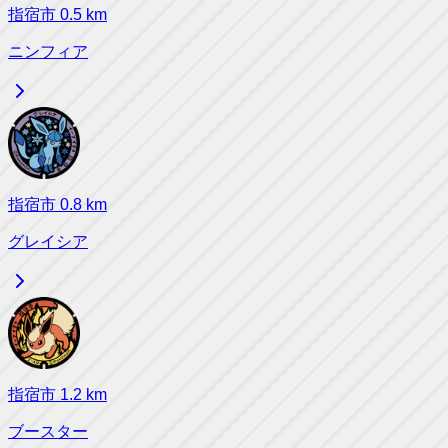
指宿市
0.5
km
ニンフィア
指宿市
0.8
km
グレイシア
指宿市
1.2
km
ブースター