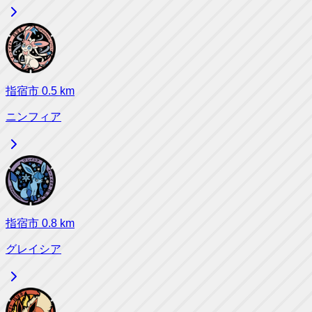
指宿市
0.5
km
ニンフィア
指宿市
0.8
km
グレイシア